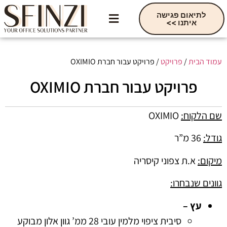
לתיאום פגישה
איתנו >>
עגלת קניות
ריהוט משרדי
מידע שימושי
קטלוג דיגיטלי
עמוד הבית
/
פרויקט
/ פרויקט עבור חברת OXIMIO
פרויקט עבור חברת OXIMIO
שם הלקוח:
OXIMIO
גודל:
36 מ”ר
מיקום:
א.ת צפוני קיסריה
גוונים שנבחרו:
עץ –
סיבית ציפוי מלמין עובי 28 ממ’ גוון אלון מבוקע