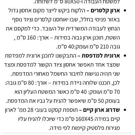
למשטח העבודה ו-80X50 ס”מ לשלוחה.
ארון קלסרים –
הלקוח ביקש לייצר מקום אחסון גדול
באזור פנימי בחלל, שבו יאוחסנו קלסרים וציוד נוסף
הנחוץ לעבודה המשרדית של העובד. כדי למקסם את
השטח, תוכנן ארון גבוה במידות – אורך: 160 ס”מ ,
גובה 210 ס”מ ועומק:40 ס”מ.
ארונית למדפסת –
התבקשנו לתכנן ארונית למפדסת
שמצד אחד תאפשר אחסון ציוד הקשור למדפסת ומצד
שני תהיה נגישות לחיבור החשמל מאחורי המדפסת.
לכן, תכננו שלוחה ניידת במידות – אורך: 80 ס”מ גובה:
70 ס”מ ועומק: 40 ס”מ כאשר המשטח העליון הוא
בעומק 50 ס”מ שיאפשר להניח על גביו את המדפסת.
שדרוג ארון קיים –
תוספת קסקט בעובי 28 ממ’ לארון
קיים במידה 160X45 ס”מ כדי שיוכלו להניח עליו
מגירות פלסטיק קיימות לפי מידה.