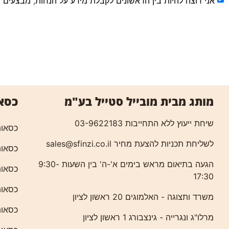
אני רוצה להיות בין הראשונים לקבלת מידע על הנחות, מבצעים 
כסא
מותג מבית מובייל סטייל בע"מ
שיחת ייעוץ ללא התחייבות 03-9622183
כסאות
לשליחת תכניות להצעת מחיר
sales@sfinzi.co.il
כסאות
הגעה בתיאום מראש בימים א'-ה' בין השעות 9:30-
כסאות
17:30
כסאות
משרד ותצוגה - האלמוגים 20 ראשון לציון
כסאות
מרלו"ג ונגרייה - גינצבורג 1 ראשון לציון