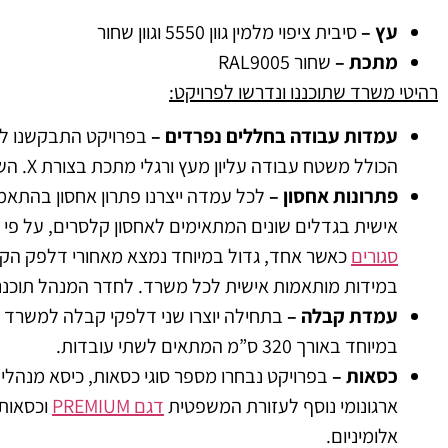
עץ –
סיבית ציפוי מלמין גוון 5550 וגוון שחור
מתכת –
שחור RAL9005
רהיטי משרד שתוכננו ונדרשו לפרויקט:
עמדות עבודה בחללים נפרדים –
בפרויקט התבקשנו לת
הכולל משטח עבודה עליון מעץ ורגלי מתכת בצורת X. השולחנות יוצרו במידות שונות בהתאמה מלאה לגודל כל חדר.
פתרונות אחסון –
לכל עמדה ייצרנו פתרון אחסון בהתאמה
אישית בגדלים שונים המתאימים לאחסון קלסרים, על פי 
סגורים
כאשר אחד, גדול במיוחד נמצא מאחורי דלפק הקב
במידות מותאמות אישית לכל משרד. לחדר המנהל תוכננה 
עמדת קבלה –
בתחילה יוצרו שני דלפקי קבלה למשרד 
במיוחד באורך 320 ס”מ המתאים לשתי עובדות.
כסאות –
בפרויקט נבחרו מספר סוגי כסאות, כיסא מנה
ארגונומי נוסף לעזורת המשפטית
דגם PREMIUM
וכסאות 
אלומיניום.