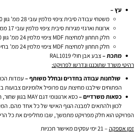
עץ –
משטחי עבודה סיבית ציפוי מלמין עובי 28 ממ’ גוון 7150
ארונות וארגזי מגירות סיבית ציפוי מלמין עובי 17 ממ’ גוון 7150 חזית 3557
חלק תחתון למחיצות MDF ציפוי מלמין 24 ממ’ גוון 7150
חלק תחתון למחיצות MDF ציפוי מלמין 24 ממ’ בחיפוי בד גוון 262
מתכת –
צבע אבן חולי RAL1019
רהיטי משרד שתוכננו ונדרשו לפרויקט:
שולחנות עבודה בחדרים ובחלל משותף –
עמדות הכו
הפתוחים שילבנו מחיצות עם פרופיל אלומיניום צבועות ב
כסאות משרדיים –
כסא ארגונומי ד
לכוון ולהתאים למבנה הגוף האישי של כל אחד מהם. המטר
הפרויקט הוא חלק מפרויקט מתמשך, שבו מחליפים את כל הריהו
זמן אספקה
– 21 ימי עסקים מאישור תכניות