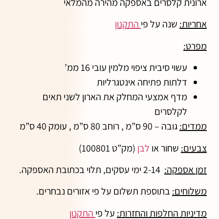
ארונית קלסרים באספקה מהירה מהמלאי
אחריות:
שנה על פי
התקנון
מפרט:
עשוי סיבית ציפוי מלמין עובי 16 ממ’
דלתות פתיחה אינטגרליות
מדף אמצעי המחלק את הארון לשני תאים
לקלסרים
ממדים:
גובה – 90 ס”מ , רוחב 80 ס”מ , עומק 40 ס”מ
צבעים:
שחור או
לבן
(מק”ט 100801)
זמן אספקה:
2-14 ימי עסקים, תלוי בכתובת האספקה.
משלוחים:
בתוספת תשלום על פי אזורים נבחרים.
מדיניות החלפות והחזרות:
על פי
התקנון